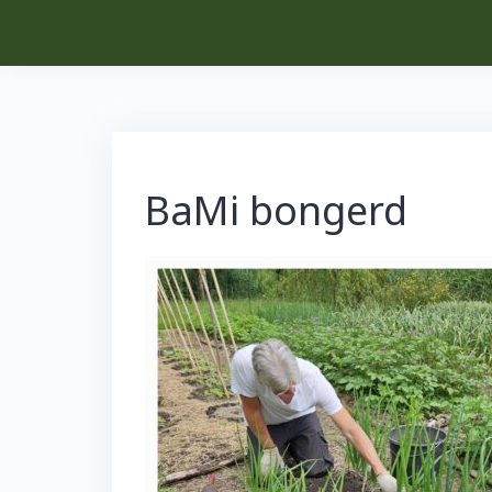
Skip
to
content
BaMi bongerd