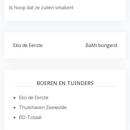
Ik hoop dat ze zullen smaken!
Bericht
Eko de Eerste
BaMi bongerd
navigatie
BOEREN EN TUINDERS
Eko de Eerste
Thuishaven Zeewolde
BD-Totaal