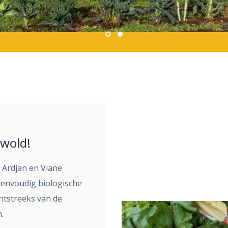
wold!
n Ardjan en Viane
envoudig biologische
chtstreeks van de
.