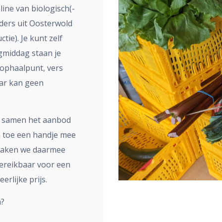
ine van biologisch(-
ders uit Oosterwold
tie). Je kunt zelf
gmiddag staan je
 ophaalpunt, vers
aar kan geen
e samen het aanbod
n toe een handje mee
 maken we daarmee
bereikbaar voor een
erlijke prijs.
n?