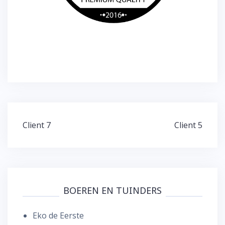
Bericht
Client 7
Client 5
navigatie
BOEREN EN TUINDERS
Eko de Eerste