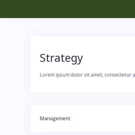
Skip
to
content
Strategy
Lorem ipsum dolor sit amet, consectetur a
Bericht
Management
navigatie