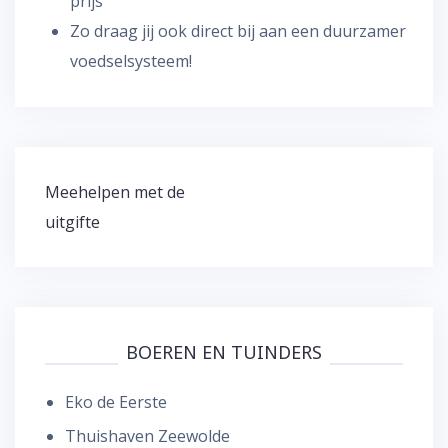
prijs
Zo draag jij ook direct bij aan een duurzamer
voedselsysteem!
Bericht
Meehelpen met de
navigatie
uitgifte
BOEREN EN TUINDERS
Eko de Eerste
Thuishaven Zeewolde